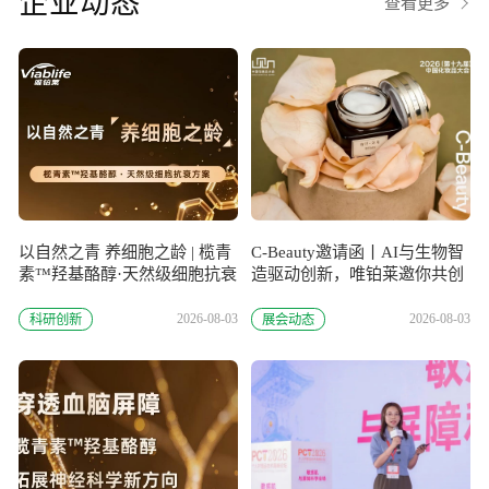
企业动态
查看更多
以自然之青 养细胞之龄 | 榄青
C-Beauty邀请函丨AI与生物智
素™羟基酪醇·天然级细胞抗衰
造驱动创新，唯铂莱邀你共创
方案
美妆未莱
2026-08-03
2026-08-03
科研创新
展会动态