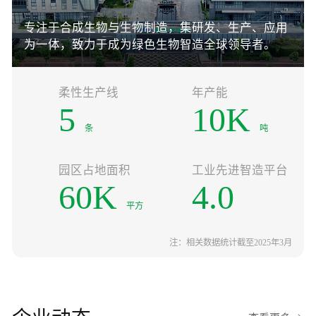
专注于合成生物与生物制造，集研发、生产、应用
为一体，致力于成为绿色生物智造全球领导者。
柔性生产线
年产能
5
10
K
条
吨
园区占地面积
工业先进智造平台
60
K
4.0
平方
注：相关数据统计截至2025年3月