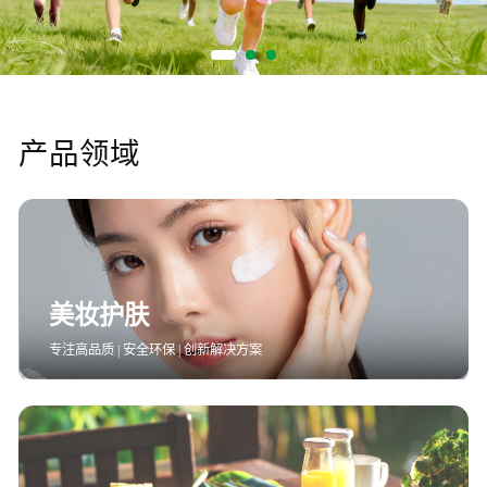
智能生物乐高平台
生物基新材料
唯责任
高通量骐骥平台
生物制药
可持续发展
鸿鹄实验室
联系我们
其他
社会责任
产品领域
美妆护肤
专注高品质 | 安全环保 | 创新解决方案