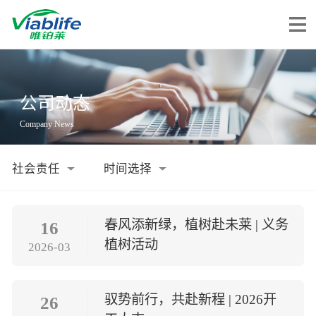
唯铂莱
公司动态
公司介绍
Company News
公司团队
公司动态
加入我们
春风添新绿，植树赴未莱 | 义务
16
植树活动
唯产品
2026-03
美妆护肤
唯创新
驭势前行，共赴新程 | 2026开
26
健康食品