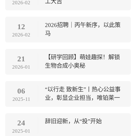
工大吉
2026-02
智能生物乐高平台
生物基新材料
唯责任
高通量骐骥平台
生物制药
2026招聘｜丙午新序，以此策
12
可持续发展
鸿鹄实验室
联系我们
马
其他
2026-02
社会责任
【研学回顾】萌娃趣探！解锁
21
生物合成小奥秘
2026-01
“以行走 致新生”丨热心公益事
06
业，彰显企业担当，唯铂莱一
2025-11
直在行动！
辞旧迎新，从“投”开始
24
2025-01